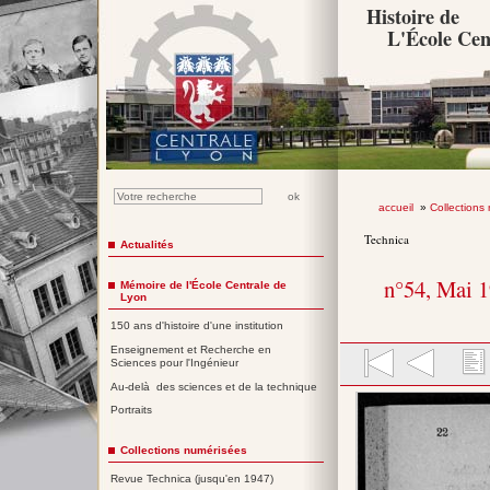
Histoire de
L'École Cen
accueil
»
Collections
Technica
Actualités
n°54, Mai 
Mémoire de l'École Centrale de
Lyon
150 ans d'histoire d'une institution
Enseignement et Recherche en
Sciences pour l'Ingénieur
Au-delà des sciences et de la technique
Portraits
Collections numérisées
Revue Technica (jusqu'en 1947)