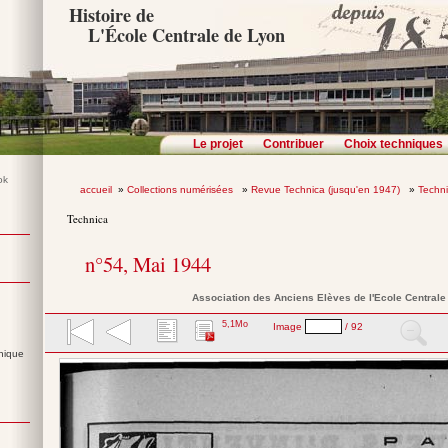
Histoire de
L'École Centrale de Lyon
Le projet
Contribuer
Choix techniques
accueil
»
Collections numérisées
»
Revue Technica (jusqu'en 1947)
»
Techn
Technica
n°54, Mai 1944
Association des Anciens Elèves de l'Ecole Central
5,1Mo
Image
/ 92
nique