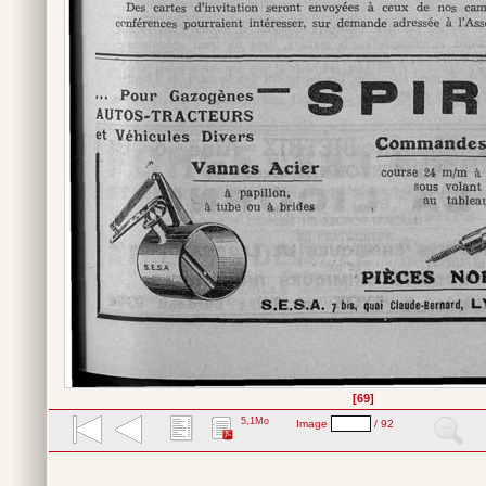
[69]
5,1Mo
Image
/ 92