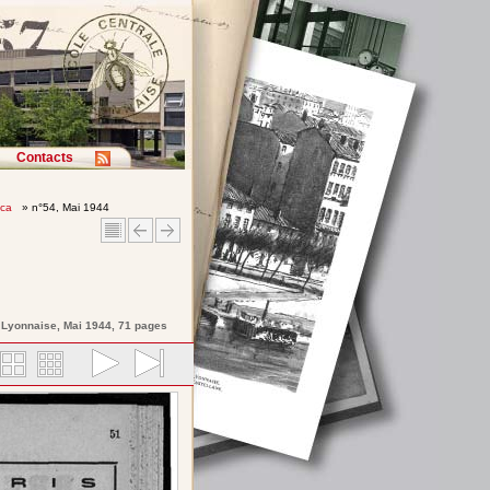
Contacts
ica
» n°54, Mai 1944
e Lyonnaise
, Mai 1944, 71 pages