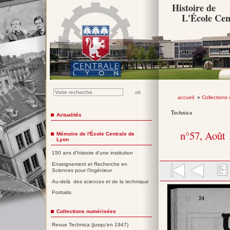
Histoire de
L'École Cen
accueil
»
Collections
Technica
Actualités
n°57, Août
Mémoire de l'École Centrale de
Lyon
150 ans d'histoire d'une institution
Enseignement et Recherche en
Sciences pour l'Ingénieur
Au-delà des sciences et de la technique
Portraits
Collections numérisées
Revue Technica (jusqu'en 1947)