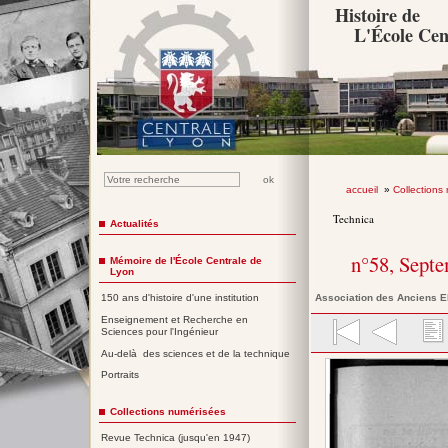
Histoire de
L'École Cen
accueil
»
Collections
Technica
Actualités
n°58, Sept
Mémoire de l'École Centrale de
Lyon
Association des Anciens E
150 ans d'histoire d'une institution
Enseignement et Recherche en
Sciences pour l'Ingénieur
Au-delà des sciences et de la technique
Portraits
Collections numérisées
Revue Technica (jusqu'en 1947)