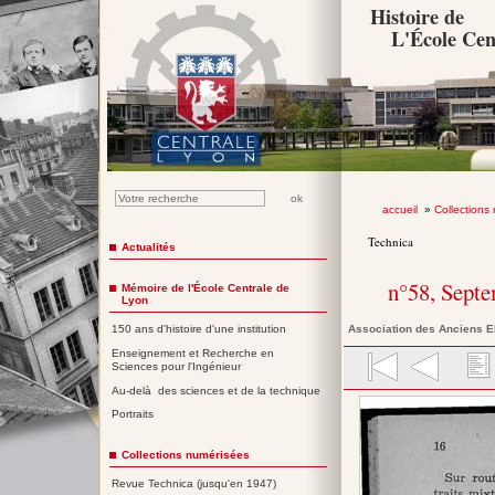
Histoire de
L'École Cen
accueil
»
Collections
Technica
Actualités
n°58, Sept
Mémoire de l'École Centrale de
Lyon
Association des Anciens E
150 ans d'histoire d'une institution
Enseignement et Recherche en
Sciences pour l'Ingénieur
Au-delà des sciences et de la technique
Portraits
Collections numérisées
Revue Technica (jusqu'en 1947)