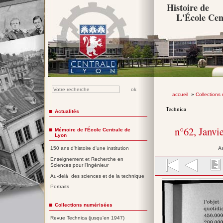
Histoire de
L'École Cen
accueil
»
Collections
Technica
Actualités
n°62, Janvi
Mémoire de l'École Centrale de
Lyon
A
150 ans d'histoire d'une institution
Enseignement et Recherche en
Sciences pour l'Ingénieur
Au-delà des sciences et de la technique
Portraits
Collections numérisées
Revue Technica (jusqu'en 1947)