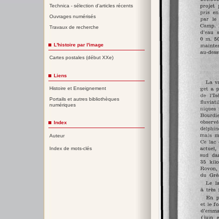
Technica - sélection d'articles récents
Ouvrages numérisés
Travaux de recherche
L'histoire par l'image
Cartes postales (début XXe)
Liens
Histoire et Enseignement
Portails et autres bibliothèques
numériques
Index
Auteur
Index de mots-clés