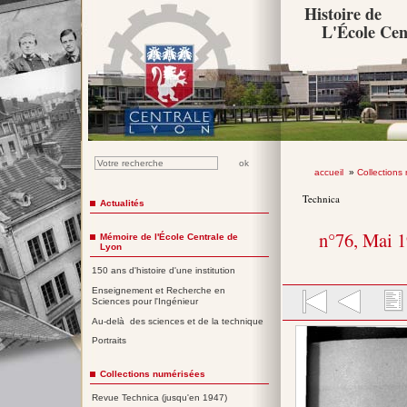
Histoire de
L'École Cen
accueil
»
Collections
Technica
Actualités
n°76, Mai 
Mémoire de l'École Centrale de
Lyon
150 ans d'histoire d'une institution
Enseignement et Recherche en
Sciences pour l'Ingénieur
Au-delà des sciences et de la technique
Portraits
Collections numérisées
Revue Technica (jusqu'en 1947)