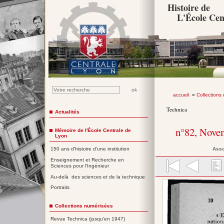
Histoire de
L'École Cen
accueil
»
Collections
Technica
Actualités
n°82, Nove
Mémoire de l'École Centrale de
Lyon
Asso
150 ans d'histoire d'une institution
Enseignement et Recherche en
Sciences pour l'Ingénieur
Au-delà des sciences et de la technique
Portraits
Collections numérisées
Revue Technica (jusqu'en 1947)