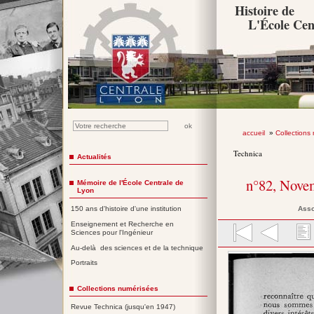
Histoire de
L'École Cen
accueil
»
Collections
Technica
Actualités
n°82, Nove
Mémoire de l'École Centrale de
Lyon
Asso
150 ans d'histoire d'une institution
Enseignement et Recherche en
Sciences pour l'Ingénieur
Au-delà des sciences et de la technique
Portraits
Collections numérisées
Revue Technica (jusqu'en 1947)