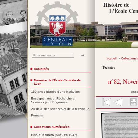
Histoire de
L'École Cen
accueil
»
Collections
Technica
Actualités
n°82, Nove
Mémoire de l'École Centrale de
Lyon
Asso
150 ans d'histoire d'une institution
Enseignement et Recherche en
Sciences pour l'Ingénieur
Au-delà des sciences et de la technique
Portraits
Collections numérisées
Revue Technica (jusqu'en 1947)