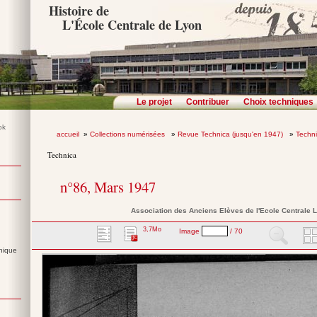
Histoire de
L'École Centrale de Lyon
Le projet
Contribuer
Choix techniques
accueil
»
Collections numérisées
»
Revue Technica (jusqu'en 1947)
»
Techn
Technica
n°86, Mars 1947
Association des Anciens Elèves de l'Ecole Centrale 
3,7Mo
Image
/ 70
nique