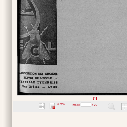
[1]
3,7Mo
Image
/ 70