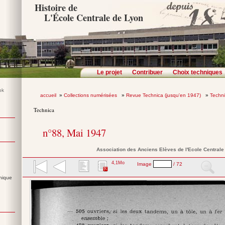
Histoire de
L'École Centrale de Lyon
Le projet
Contribuer
Choix techniques
accueil
»
Collections numérisées
»
Revue Technica (jusqu'en 1947)
»
Techn
Technica
n°88, Mai 1947
Association des Anciens Elèves de l'Ecole Central
4,1Mo
Image
/ 72
nique