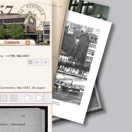
Contacts
ica
» n°88, Mai 1947
e Lyonnaise
, Mai 1947, 36 pages