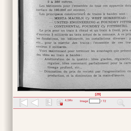
[29]
4,1Mo
Image
/ 72