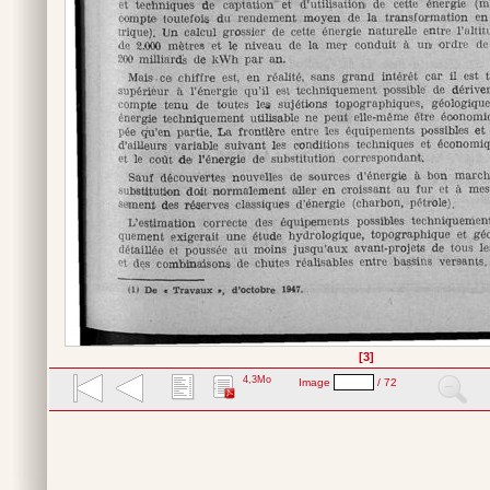
[3]
4,3Mo
Image
/ 72