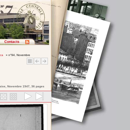
Contacts
ica
» n°94, Novembre
aise
, Novembre 1947, 36 pages