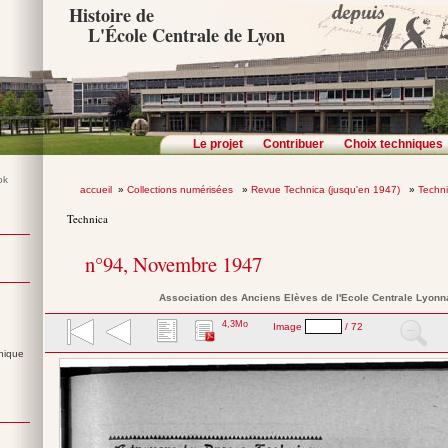
Histoire de
L'École Centrale de Lyon
Le projet
Contribuer
Choix techniques
accueil
»
Collections numérisées
»
Revue Technica (jusqu'en 1947)
»
Techn
Technica
n°94, Novembre 1947
Association des Anciens Elèves de l'Ecole Centrale Lyonn
4,3Mo
Image
/ 72
nique