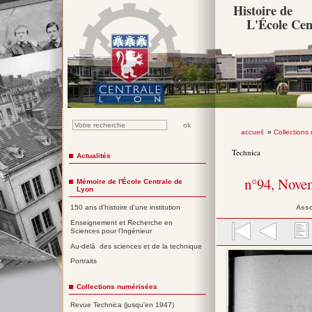
Histoire de
L'École Cen
accueil
»
Collections
Technica
Actualités
n°94, Nove
Mémoire de l'École Centrale de
Lyon
Asso
150 ans d'histoire d'une institution
Enseignement et Recherche en
Sciences pour l'Ingénieur
Au-delà des sciences et de la technique
Portraits
Collections numérisées
Revue Technica (jusqu'en 1947)