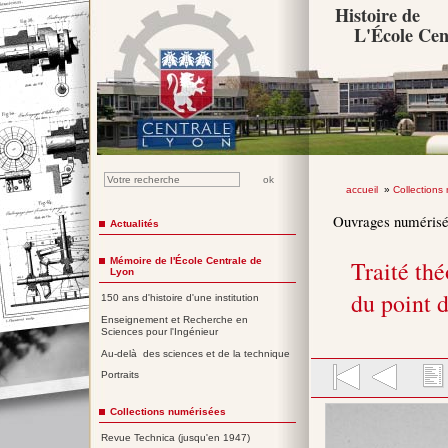
Histoire de
L'École Cen
accueil
»
Collections
Ouvrages numéris
Actualités
Mémoire de l'École Centrale de
Traité th
Lyon
du point d
150 ans d'histoire d'une institution
Enseignement et Recherche en
Sciences pour l'Ingénieur
Au-delà des sciences et de la technique
Portraits
Collections numérisées
Revue Technica (jusqu'en 1947)