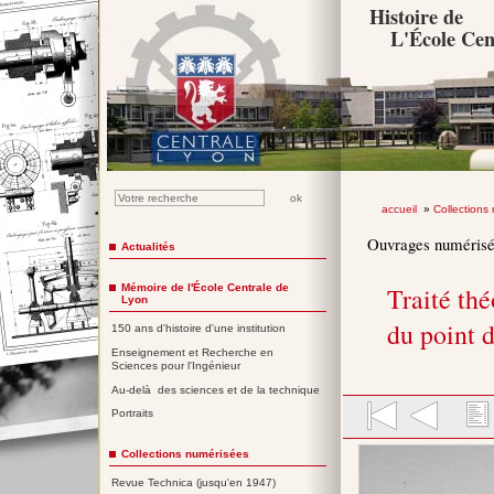
Histoire de
L'École Cen
accueil
»
Collections
Ouvrages numéris
Actualités
Mémoire de l'École Centrale de
Traité th
Lyon
du point d
150 ans d'histoire d'une institution
Enseignement et Recherche en
Sciences pour l'Ingénieur
Au-delà des sciences et de la technique
Portraits
Collections numérisées
Revue Technica (jusqu'en 1947)