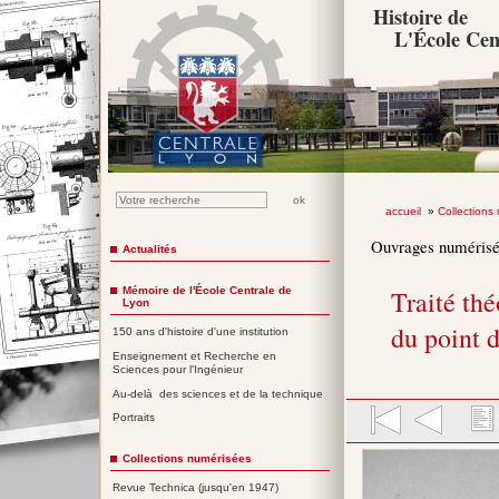
Histoire de
L'École Cen
accueil
»
Collections
Ouvrages numéris
Actualités
Mémoire de l'École Centrale de
Traité th
Lyon
du point d
150 ans d'histoire d'une institution
Enseignement et Recherche en
Sciences pour l'Ingénieur
Au-delà des sciences et de la technique
Portraits
Collections numérisées
Revue Technica (jusqu'en 1947)