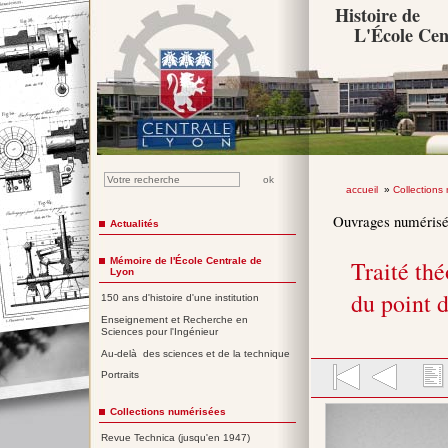
Histoire de
L'École Cen
accueil
»
Collections
Ouvrages numéris
Actualités
Mémoire de l'École Centrale de
Traité th
Lyon
du point d
150 ans d'histoire d'une institution
Enseignement et Recherche en
Sciences pour l'Ingénieur
Au-delà des sciences et de la technique
Portraits
Collections numérisées
Revue Technica (jusqu'en 1947)