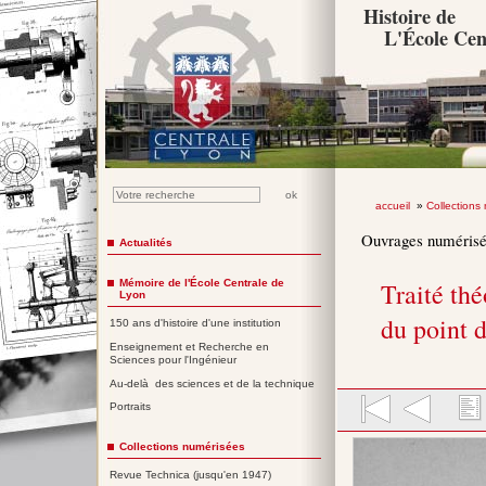
Histoire de
L'École Cen
accueil
»
Collections
Ouvrages numéris
Actualités
Mémoire de l'École Centrale de
Traité th
Lyon
du point d
150 ans d'histoire d'une institution
Enseignement et Recherche en
Sciences pour l'Ingénieur
Au-delà des sciences et de la technique
Portraits
Collections numérisées
Revue Technica (jusqu'en 1947)