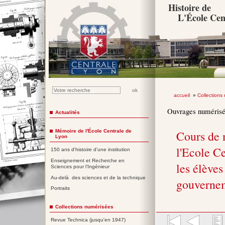
Histoire de
L'École Cen
accueil
»
Collections
Ouvrages numéris
Actualités
Mémoire de l'École Centrale de
Cours de 
Lyon
l'Ecole Ce
150 ans d'histoire d'une institution
Enseignement et Recherche en
les élèves
Sciences pour l'Ingénieur
Au-delà des sciences et de la technique
gouverne
Portraits
Collections numérisées
Revue Technica (jusqu'en 1947)