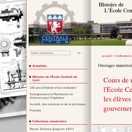
Histoire de
L'École Cen
accueil
»
Collections
Ouvrages numéris
Actualités
Mémoire de l'École Centrale de
Cours de 
Lyon
l'Ecole Ce
150 ans d'histoire d'une institution
Enseignement et Recherche en
les élèves
Sciences pour l'Ingénieur
Au-delà des sciences et de la technique
gouverne
Portraits
Collections numérisées
Revue Technica (jusqu'en 1947)