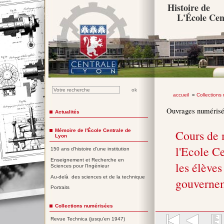
Histoire de
L'École Cen
accueil
»
Collections
Ouvrages numéris
Actualités
Mémoire de l'École Centrale de
Cours de 
Lyon
l'Ecole Ce
150 ans d'histoire d'une institution
Enseignement et Recherche en
les élèves
Sciences pour l'Ingénieur
Au-delà des sciences et de la technique
gouverne
Portraits
Collections numérisées
Revue Technica (jusqu'en 1947)