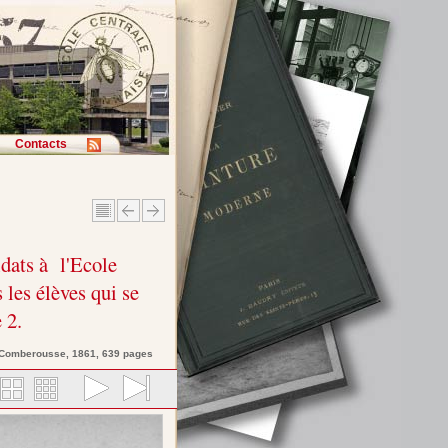
Contacts
dats à l'Ecole
 les élèves qui se
 2.
 Comberousse
, 1861, 639 pages