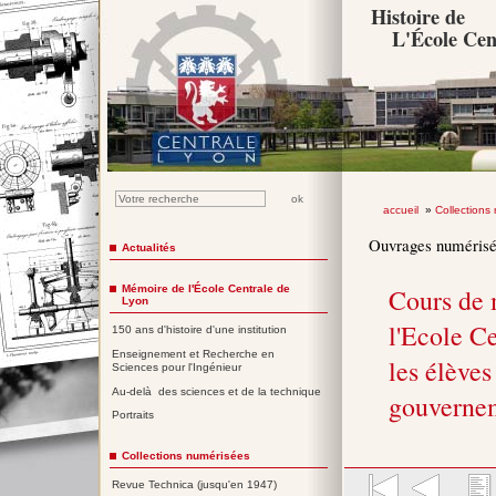
Histoire de
L'École Cen
accueil
»
Collections
Ouvrages numéris
Actualités
Mémoire de l'École Centrale de
Cours de 
Lyon
l'Ecole Ce
150 ans d'histoire d'une institution
Enseignement et Recherche en
les élèves
Sciences pour l'Ingénieur
Au-delà des sciences et de la technique
gouverne
Portraits
Collections numérisées
Revue Technica (jusqu'en 1947)