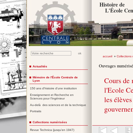
Histoire de
L'École Cen
accueil
»
Collections
Ouvrages numéris
Actualités
Mémoire de l'École Centrale de
Cours de 
Lyon
l'Ecole Ce
150 ans d'histoire d'une institution
Enseignement et Recherche en
les élèves
Sciences pour l'Ingénieur
Au-delà des sciences et de la technique
gouverne
Portraits
Collections numérisées
Revue Technica (jusqu'en 1947)