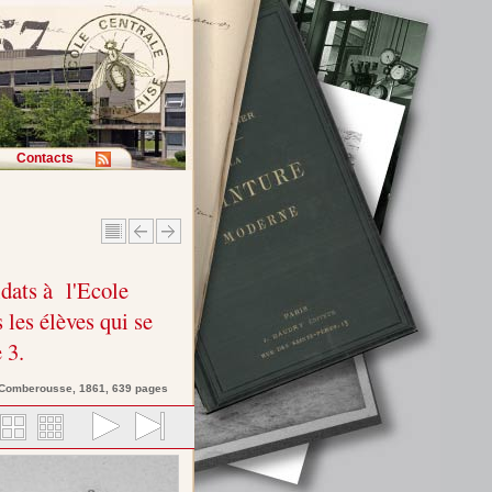
Contacts
dats à l'Ecole
 les élèves qui se
 3.
 Comberousse
, 1861, 639 pages