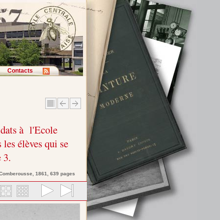
Contacts
dats à l'Ecole
 les élèves qui se
 3.
 Comberousse
, 1861, 639 pages