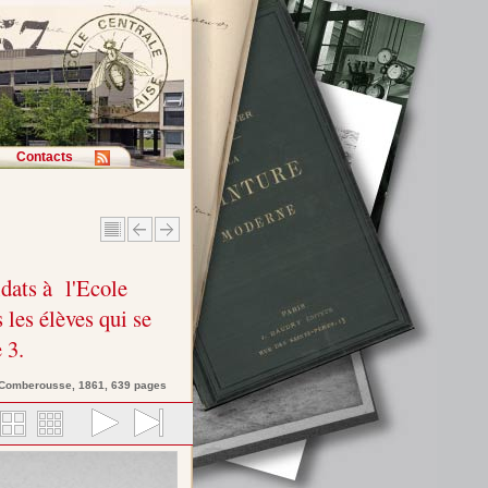
Contacts
dats à l'Ecole
 les élèves qui se
 3.
 Comberousse
, 1861, 639 pages