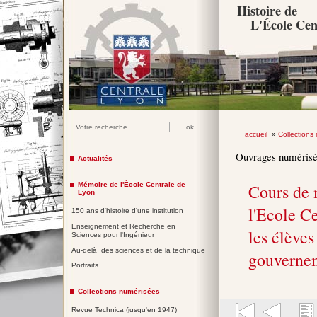
Histoire de
L'École Cen
accueil
»
Collections
Ouvrages numéris
Actualités
Mémoire de l'École Centrale de
Cours de 
Lyon
l'Ecole Ce
150 ans d'histoire d'une institution
Enseignement et Recherche en
les élèves
Sciences pour l'Ingénieur
Au-delà des sciences et de la technique
gouverne
Portraits
Collections numérisées
Revue Technica (jusqu'en 1947)