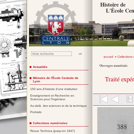
Histoire de
L'École Cen
accueil
»
Collections
Ouvrages numérisés
Actualités
Traité expé
Mémoire de l'École Centrale de
Lyon
150 ans d'histoire d'une institution
Enseignement et Recherche en
Sciences pour l'Ingénieur
Au-delà des sciences et de la technique
Portraits
Collections numérisées
Revue Technica (jusqu'en 1947)