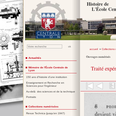
Histoire de
L'École Cen
accueil
»
Collections
Ouvrages numérisés
Actualités
Traité expé
Mémoire de l'École Centrale de
Lyon
150 ans d'histoire d'une institution
Enseignement et Recherche en
Sciences pour l'Ingénieur
Au-delà des sciences et de la technique
Portraits
Collections numérisées
Revue Technica (jusqu'en 1947)