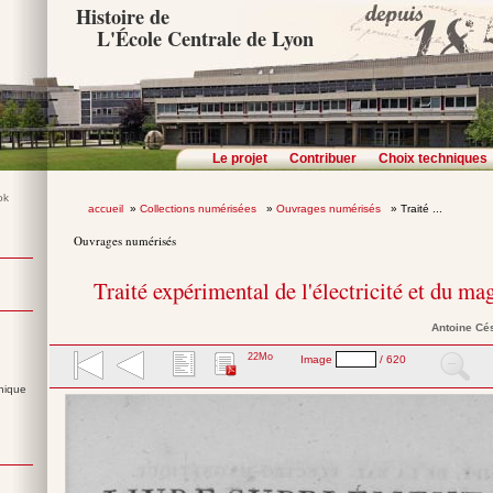
Histoire de
L'École Centrale de Lyon
Le projet
Contribuer
Choix techniques
accueil
»
Collections numérisées
»
Ouvrages numérisés
» Traité ...
Ouvrages numérisés
Traité expérimental de l'électricité et du m
Antoine Cé
22Mo
Image
/ 620
nique