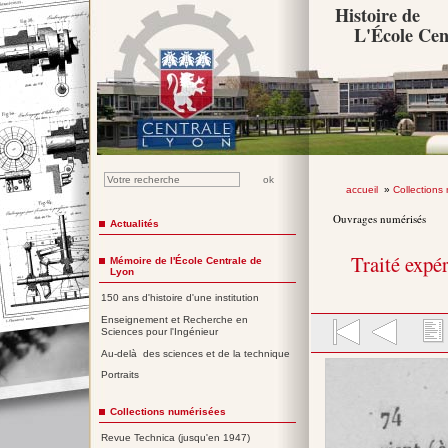
Histoire de
L'École Cen
accueil
»
Collections
Ouvrages numérisés
Actualités
Traité expé
Mémoire de l'École Centrale de
Lyon
150 ans d'histoire d'une institution
Enseignement et Recherche en
Sciences pour l'Ingénieur
Au-delà des sciences et de la technique
Portraits
Collections numérisées
Revue Technica (jusqu'en 1947)