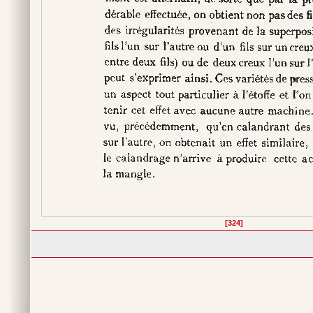
[324]