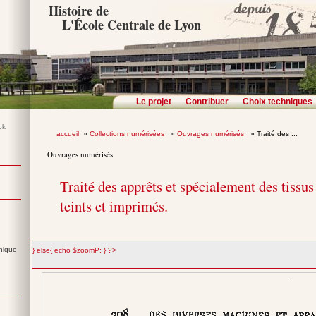
Histoire de
L'École Centrale de Lyon
Le projet
Contribuer
Choix techniques
accueil
»
Collections numérisées
»
Ouvrages numérisés
» Traité des ...
Ouvrages numérisés
Traité des apprêts et spécialement des tissus
teints et imprimés.
nique
";} else{ echo $zoomP; } ?>