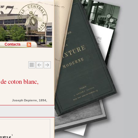
Contacts
 de coton blanc,
Joseph
Depierre
, 1894,