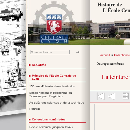
Histoire de
L'École Cen
accueil
»
Collections
Ouvrages numérisés
Actualités
La teinture
Mémoire de l'École Centrale de
Lyon
150 ans d'histoire d'une institution
Enseignement et Recherche en
Sciences pour l'Ingénieur
Au-delà des sciences et de la technique
Portraits
Collections numérisées
Revue Technica (jusqu'en 1947)