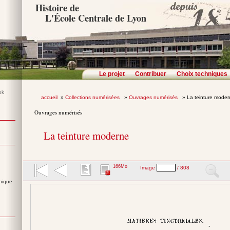
Histoire de
L'École Centrale de Lyon
Le projet
Contribuer
Choix techniques
accueil
»
Collections numérisées
»
Ouvrages numérisés
» La teinture mode
Ouvrages numérisés
La teinture moderne
166Mo
Image
/ 808
nique