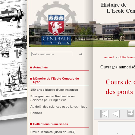
Histoire de
L'École Cen
accueil
»
Collections
Ouvrages numéris
Actualités
Mémoire de l'École Centrale de
Cours de 
Lyon
des ponts
150 ans d'histoire d'une institution
Enseignement et Recherche en
Sciences pour l'Ingénieur
Au-delà des sciences et de la technique
Portraits
Collections numérisées
Revue Technica (jusqu'en 1947)