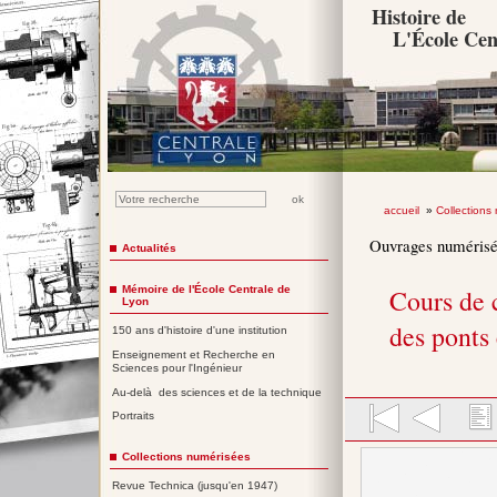
Histoire de
L'École Cen
accueil
»
Collections
Ouvrages numéris
Actualités
Mémoire de l'École Centrale de
Cours de 
Lyon
des ponts
150 ans d'histoire d'une institution
Enseignement et Recherche en
Sciences pour l'Ingénieur
Au-delà des sciences et de la technique
Portraits
Collections numérisées
Revue Technica (jusqu'en 1947)