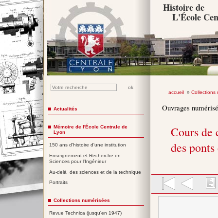
Histoire de
L'École Cen
accueil
»
Collections
Ouvrages numéris
Actualités
Mémoire de l'École Centrale de
Cours de 
Lyon
des ponts
150 ans d'histoire d'une institution
Enseignement et Recherche en
Sciences pour l'Ingénieur
Au-delà des sciences et de la technique
Portraits
Collections numérisées
Revue Technica (jusqu'en 1947)