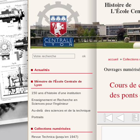
Histoire de
L'École Cen
accueil
»
Collections
Ouvrages numéris
Actualités
Mémoire de l'École Centrale de
Cours de 
Lyon
des ponts
150 ans d'histoire d'une institution
Enseignement et Recherche en
Sciences pour l'Ingénieur
Au-delà des sciences et de la technique
Portraits
Collections numérisées
Revue Technica (jusqu'en 1947)