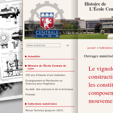
Histoire de
L'École Cen
accueil
»
Collections
Ouvrages numéris
Actualités
Mémoire de l'École Centrale de
Le vignole
Lyon
construct
150 ans d'histoire d'une institution
Enseignement et Recherche en
les consti
Sciences pour l'Ingénieur
Au-delà des sciences et de la technique
composent
Portraits
mouvement
Collections numérisées
Revue Technica (jusqu'en 1947)