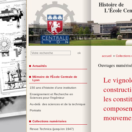
Histoire de
L'École Cen
accueil
»
Collections
Ouvrages numéris
Actualités
Mémoire de l'École Centrale de
Le vignole
Lyon
construct
150 ans d'histoire d'une institution
Enseignement et Recherche en
les consti
Sciences pour l'Ingénieur
Au-delà des sciences et de la technique
composent
Portraits
mouvement
Collections numérisées
Revue Technica (jusqu'en 1947)