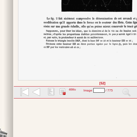
[52]
46Mo
Image
/ 775