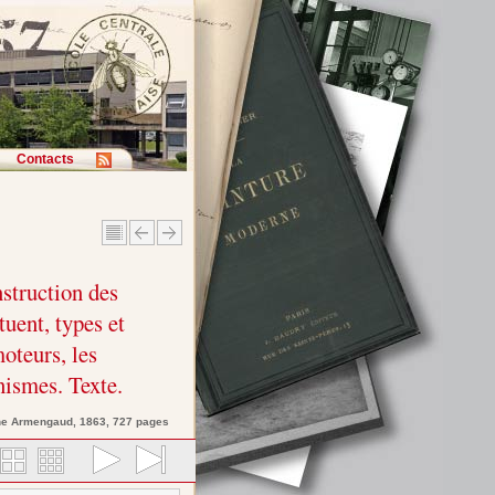
Contacts
nstruction des
tuent, types et
oteurs, les
ismes. Texte.
ne
Armengaud
, 1863, 727 pages