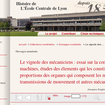
Histoire de
L'École Centrale de Lyon
Le projet
Contribuer
Choix techniques
accueil
»
Collections numérisées
»
Ouvrages numérisés
» Le vignole des ...
Ouvrages numérisés
Le vignole des mécaniciens : essai sur la co
machines, études des élements qui les consti
proportions des organes qui composent les m
transmissions de mouvement et autres mécan
nique
Jacques Eugè
46Mo
Image
/ 775