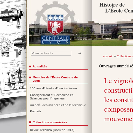
Histoire de
L'École Cen
accueil
»
Collections
Ouvrages numéris
Actualités
Mémoire de l'École Centrale de
Le vignole
Lyon
construct
150 ans d'histoire d'une institution
Enseignement et Recherche en
les consti
Sciences pour l'Ingénieur
Au-delà des sciences et de la technique
composent
Portraits
mouvement
Collections numérisées
Revue Technica (jusqu'en 1947)