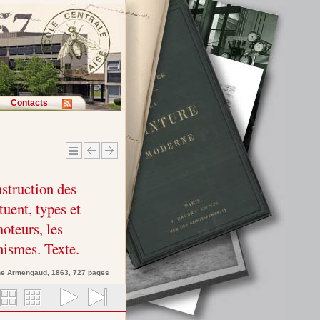
Contacts
nstruction des
tuent, types et
oteurs, les
ismes. Texte.
ne
Armengaud
, 1863, 727 pages