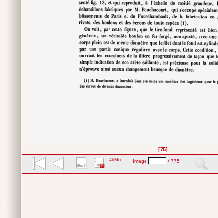
[75]
46Mo
Image
/ 775