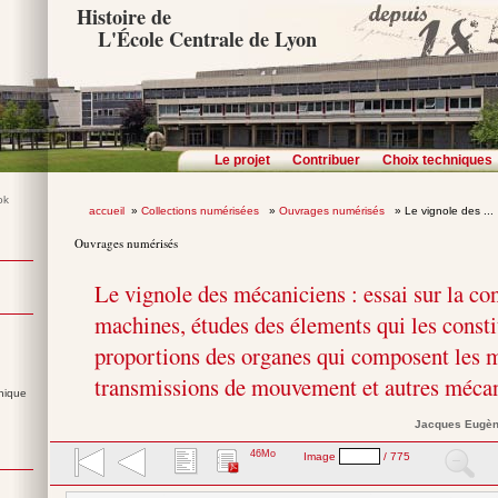
Histoire de
L'École Centrale de Lyon
Le projet
Contribuer
Choix techniques
accueil
»
Collections numérisées
»
Ouvrages numérisés
» Le vignole des ...
Ouvrages numérisés
Le vignole des mécaniciens : essai sur la co
machines, études des élements qui les consti
proportions des organes qui composent les m
transmissions de mouvement et autres mécan
nique
Jacques Eugè
46Mo
Image
/ 775