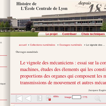
Histoire de
L'École Centrale de Lyon
Le projet
Contribuer
Choix techniques
accueil
»
Collections numérisées
»
Ouvrages numérisés
» Le vignole des ...
Ouvrages numérisés
Le vignole des mécaniciens : essai sur la co
machines, études des élements qui les consti
proportions des organes qui composent les m
transmissions de mouvement et autres mécan
nique
Jacques Eugè
46Mo
Image
/ 775