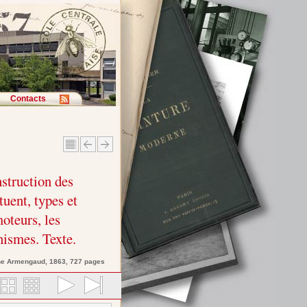
Contacts
nstruction des
tuent, types et
oteurs, les
ismes. Texte.
ne
Armengaud
, 1863, 727 pages