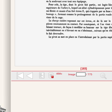
[183]
46Mo
Image
/ 775