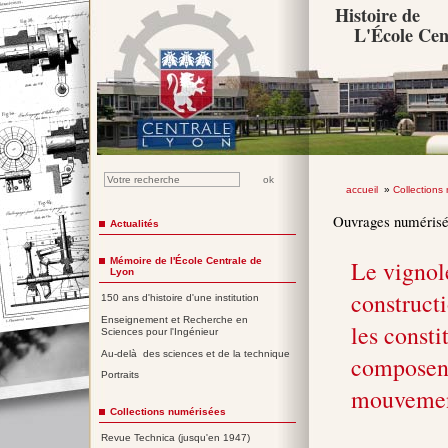
Histoire de
L'École Cen
accueil
»
Collections
Ouvrages numéris
Actualités
Mémoire de l'École Centrale de
Le vignole
Lyon
construct
150 ans d'histoire d'une institution
Enseignement et Recherche en
les consti
Sciences pour l'Ingénieur
Au-delà des sciences et de la technique
composent
Portraits
mouvement
Collections numérisées
Revue Technica (jusqu'en 1947)