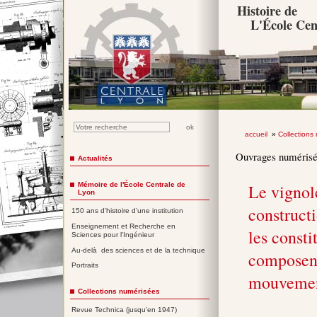
Histoire de
L'École Cen
accueil
»
Collections
Ouvrages numéris
Actualités
Mémoire de l'École Centrale de
Le vignole
Lyon
construct
150 ans d'histoire d'une institution
Enseignement et Recherche en
les consti
Sciences pour l'Ingénieur
Au-delà des sciences et de la technique
composent
Portraits
mouvement
Collections numérisées
Revue Technica (jusqu'en 1947)