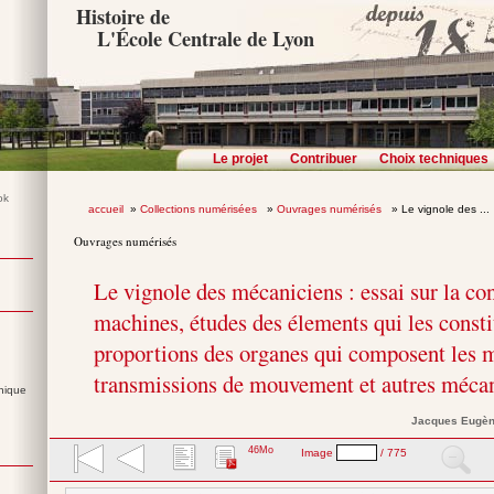
Histoire de
L'École Centrale de Lyon
Le projet
Contribuer
Choix techniques
accueil
»
Collections numérisées
»
Ouvrages numérisés
» Le vignole des ...
Ouvrages numérisés
Le vignole des mécaniciens : essai sur la co
machines, études des élements qui les consti
proportions des organes qui composent les m
transmissions de mouvement et autres mécan
nique
Jacques Eugè
46Mo
Image
/ 775