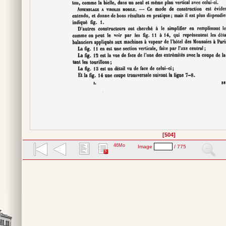
[504]
46Mo
Image
/ 775