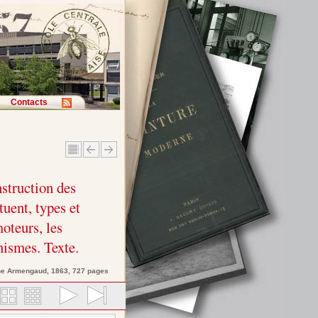
Contacts
nstruction des
tuent, types et
oteurs, les
ismes. Texte.
ne
Armengaud
, 1863, 727 pages