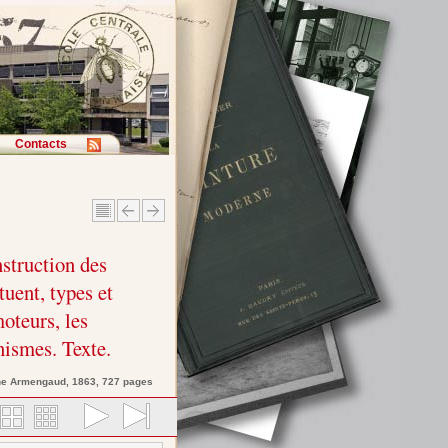
Contacts
nstruction des
tuent, types et
oteurs, les
ismes. Texte.
ne
Armengaud
, 1863, 727 pages