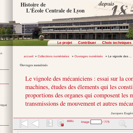
Histoire de
L'École Centrale de Lyon
Le projet
Contribuer
Choix techniques
accueil
»
Collections numérisées
»
Ouvrages numérisés
» Le vignole des ...
Ouvrages numérisés
Le vignole des mécaniciens : essai sur la co
machines, études des élements qui les consti
proportions des organes qui composent les m
transmissions de mouvement et autres mécan
nique
Jacques Eugè
46Mo
Image
/ 775