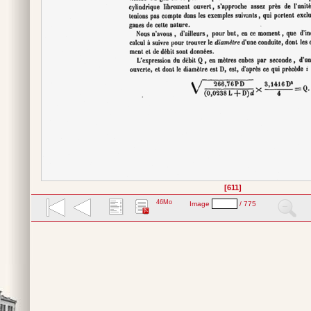
[611]
46Mo
Image
/ 775